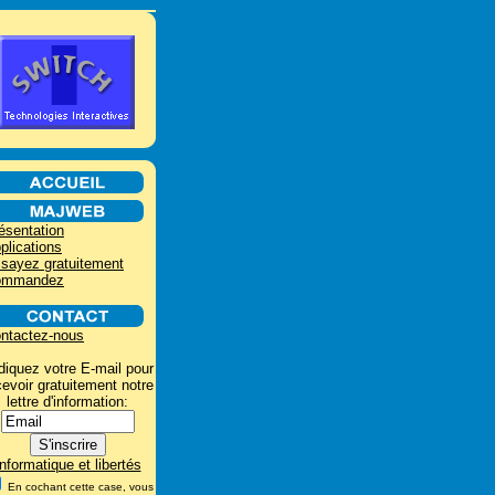
ésentation
plications
sayez gratuitement
ommandez
ntactez-nous
diquez votre E-mail pour
cevoir gratuitement notre
lettre d'information:
Informatique et libertés
En cochant cette case, vous