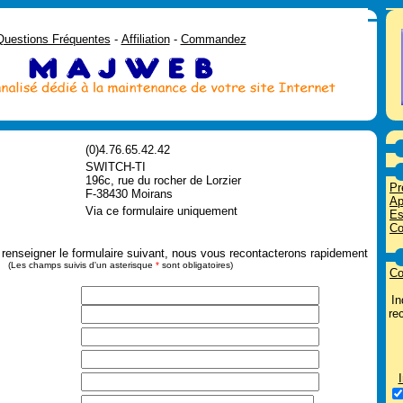
Questions Fréquentes
-
Affiliation
-
Commandez
(0)4.76.65.42.42
SWITCH-TI
196c, rue du rocher de Lorzier
Pr
F-38430 Moirans
Ap
Via ce formulaire uniquement
Es
C
enseigner le formulaire suivant, nous vous recontacterons rapidement
(Les champs suivis d'un asterisque
*
sont obligatoires)
Co
In
re