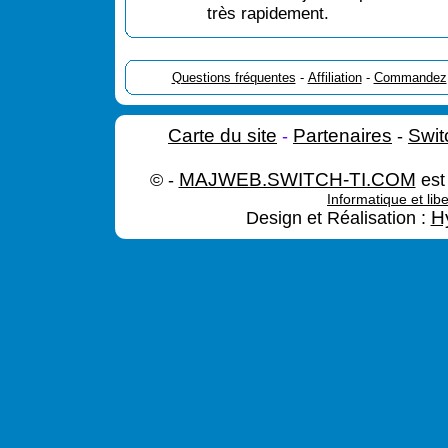
très rapidement.
Questions fréquentes
-
Affiliation
-
Commandez
Carte du site
-
Partenaires
-
Swit
© -
MAJWEB.SWITCH-TI.COM
est
Informatique et lib
Design et Réalisation :
H